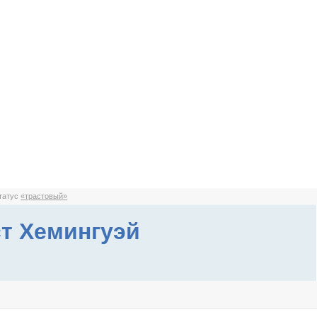
статус
«трастовый»
т Хемингуэй