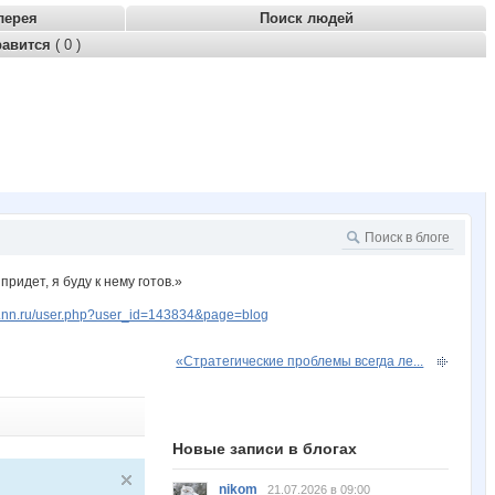
лерея
Поиск людей
равится
( 0 )
ридет, я буду к нему готов.»
w.nn.ru/user.php?user_id=143834&page=blog
«Стратегические проблемы всегда ле...
Новые записи в блогах
nikom
21.07.2026 в 09:00