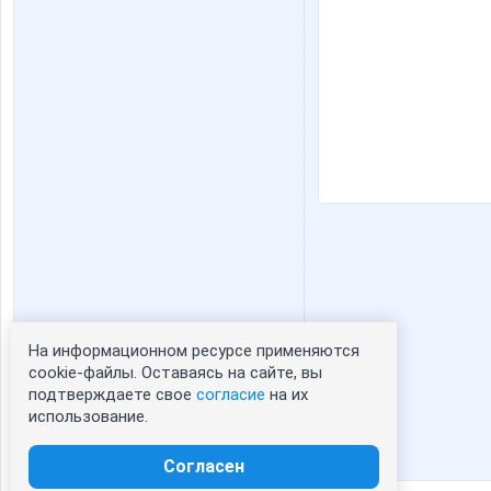
На информационном ресурсе применяются
Статистика портрета:
cookie-файлы. Оставаясь на сайте, вы
подтверждаете свое
согласие
на их
сейчас просматривают портрет - 0
использование.
зарегистрированные пользователи
посетившие портрет за 7 дней - 0
Согласен