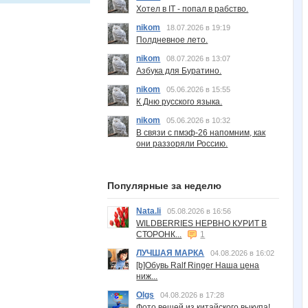
Хотел в IT - попал в рабство.
nikom
18.07.2026 в 19:19
Полдневное лето.
nikom
08.07.2026 в 13:07
Азбука для Буратино.
nikom
05.06.2026 в 15:55
К Дню русского языка.
nikom
05.06.2026 в 10:32
В связи с пмэф-26 напомним, как
они раззоряли Россию.
Популярные за неделю
Nata.li
05.08.2026 в 16:56
WILDBERRIES НЕРВНО КУРИТ В
СТОРОНК...
1
ЛУЧШАЯ МАРКА
04.08.2026 в 16:02
[b]Обувь Ralf Ringer Наша цена
ниж...
Olgs
04.08.2026 в 17:28
Фото вещей из китайского выкупа!