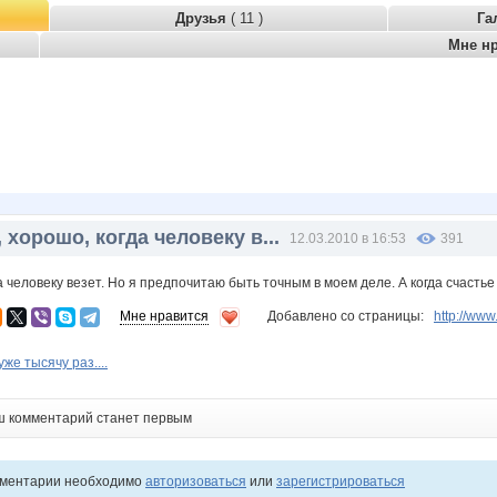
Друзья
( 11 )
Га
Мне н
 хорошо, когда человеку в...
12.03.2010 в 16:53
391
 человеку везет. Но я предпочитаю быть точным в моем деле. А когда счастье п
Мне нравится
Добавлено со страницы:
http://ww
же тысячу раз....
ш комментарий станет первым
мментарии необходимо
авторизоваться
или
зарегистрироваться