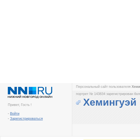
Персональный сайт пользователя
Хем
портрет № 143834 зарегистрирован боле
Хемингуэй
Привет, Гость !
-
Войти
-
Зарегистрироваться