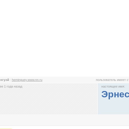
ингуэй
:
heminguey.www.nn.ru
пользователь имеет 
е 1 года назад
настоящее имя:
Эрнес